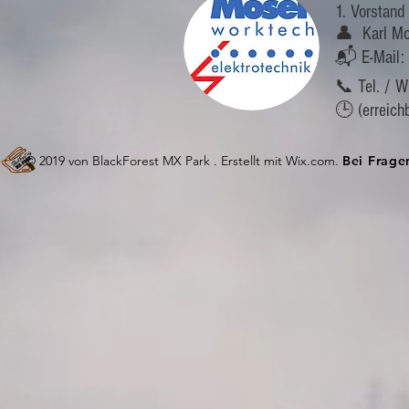
1. Vorstan
👤 Karl Mo
📬 E-Mail:
📞 Tel. / 
🕒 (erreic
© 2019 von BlackForest MX Park . Erstellt mit W
ix.com.
Bei Frage